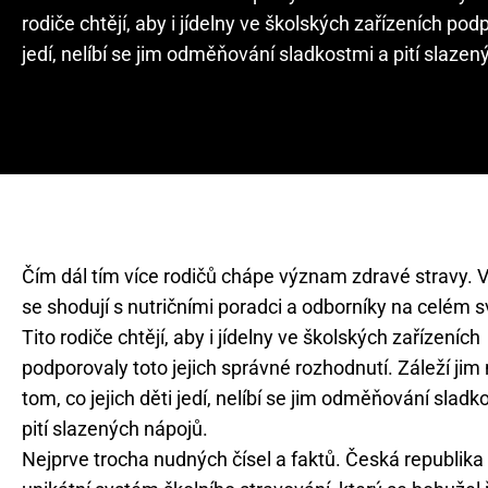
rodiče chtějí, aby i jídelny ve školských zařízeních pod
jedí, nelíbí se jim odměňování sladkostmi a pití slazen
Čím dál tím více rodičů chápe význam zdravé stravy. 
se shodují s nutričními poradci a odborníky na celém s
Tito rodiče chtějí, aby i jídelny ve školských zařízeních
podporovaly toto jejich správné rozhodnutí. Záleží jim
tom, co jejich děti jedí, nelíbí se jim odměňování sladk
pití slazených nápojů.
Nejprve trocha nudných čísel a faktů. Česká republik