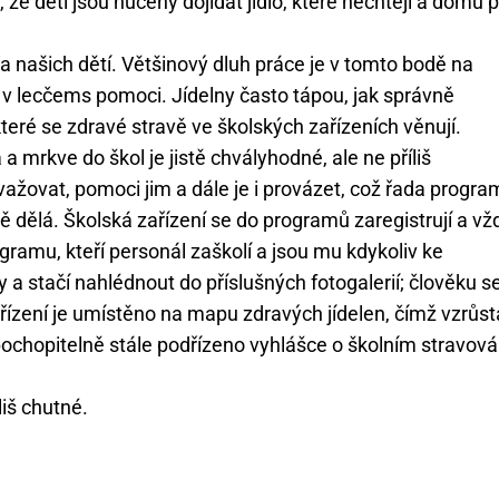
e děti jsou nuceny dojídat jídlo, které nechtějí a domů 
a našich dětí. Většinový dluh práce je v tomto bodě na
 v lecčems pomoci. Jídelny často tápou, jak správně
teré se zdravé stravě ve školských zařízeních věnují.
 mrkve do škol je jistě chvályhodné, ale ne příliš
važovat, pomoci jim a dále je i provázet, což řada progr
ě dělá. Školská zařízení se do programů zaregistrují a vž
gramu, kteří personál zaškolí a jsou mu kdykoliv ke
y a stačí nahlédnout do příslušných fotogalerií; člověku s
ařízení je umístěno na mapu zdravých jídelen, čímž vzrůst
e pochopitelně stále podřízeno vyhlášce o školním stravová
liš chutné.