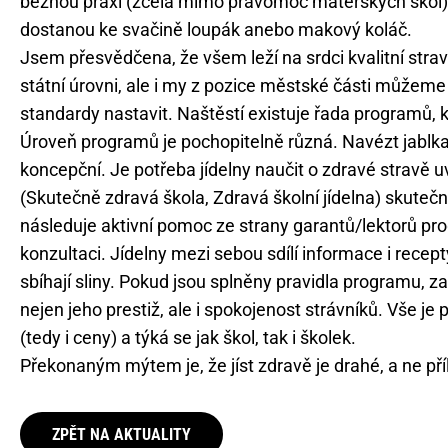
běžnou praxí (zcela mimo pravomoc mateřských škol), ž
dostanou ke svačině loupák anebo makový koláč.
Jsem přesvědčena, že všem leží na srdci kvalitní strav
státní úrovni, ale i my z pozice městské části můžeme
standardy nastavit. Naštěstí existuje řada programů, k
Úroveň programů je pochopitelně různá. Navézt jablka a
koncepční. Je potřeba jídelny naučit o zdravé stravě u
(Skutečně zdravá škola, Zdravá školní jídelna) skutečn
následuje aktivní pomoc ze strany garantů/lektorů pro
konzultaci. Jídelny mezi sebou sdílí informace i recept
sbíhají sliny. Pokud jsou splněny pravidla programu, z
nejen jeho prestiž, ale i spokojenost strávníků. Vše j
(tedy i ceny) a týká se jak škol, tak i školek.
Překonaným mýtem je, že jíst zdravě je drahé, a ne pří
ZPĚT NA AKTUALITY