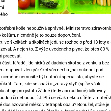
ídí
ými
vého
spotřební koše nepoužívá správně. Ministerstvo zdravotnic
 košům, nicméně je to pouze doporučení.
i ve školkách a školkách jedí, se rozhodlo před 13 lety a
zoval. A nejen to. Z výše uvedeného plyne, že přes 80 %
mí pracovat.
část. K řadě jídelníčků základních škol se z venku a bez
 co mapovat. Jen pár škol vás nechá „nakouknout pod
l, nicméně nemusíte být nutriční specialista, abyste se
yřikrát. Tam, kde se snaží o „zdravý styl“ (spíše však
bsahuje pro jistotu žádné (tedy ani rostlinné) bílkoviny.
 budou či nebudou jíst. Ptá se však někdo dítěte v mateřs
né doslazované mléko v tetrapak obalu? Bohužel, stále je