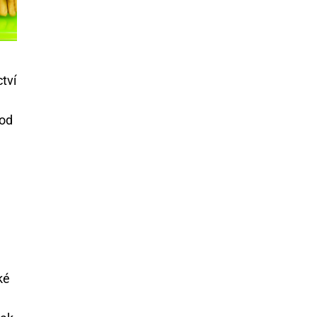
tví
 od
ké