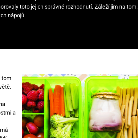
porovaly toto jejich správné rozhodnutí. Záleží jim na tom, 
ých nápojů.
V tom
větě.
 na
ostmi a
a má