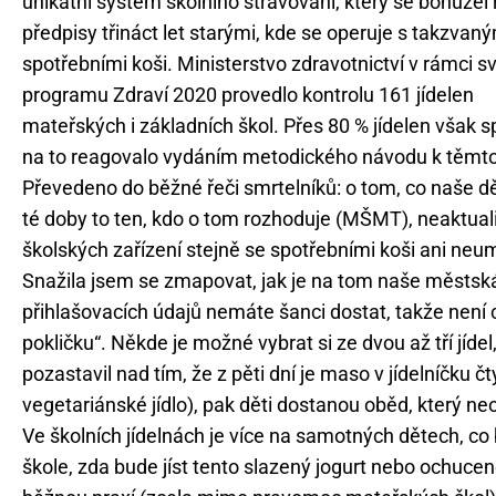
unikátní systém školního stravování, který se bohužel ř
předpisy třináct let starými, kde se operuje s takzvan
spotřebními koši. Ministerstvo zdravotnictví v rámci s
programu Zdraví 2020 provedlo kontrolu 161 jídelen
mateřských i základních škol. Přes 80 % jídelen však 
na to reagovalo vydáním metodického návodu k těmto
Převedeno do běžné řeči smrtelníků: o tom, co naše dět
té doby to ten, kdo o tom rozhoduje (MŠMT), neaktuali
školských zařízení stejně se spotřebními koši ani neu
Snažila jsem se zmapovat, jak je na tom naše městská 
přihlašovacích údajů nemáte šanci dostat, takže není
pokličku“. Někde je možné vybrat si ze dvou až tří jíde
pozastavil nad tím, že z pěti dní je maso v jídelníčku čt
vegetariánské jídlo), pak děti dostanou oběd, který neo
Ve školních jídelnách je více na samotných dětech, co
škole, zda bude jíst tento slazený jogurt nebo ochuce