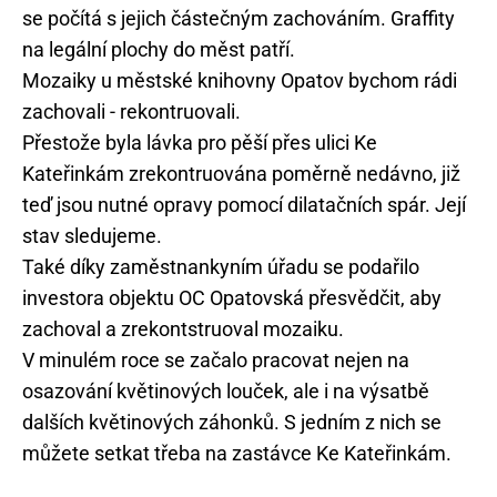
se počítá s jejich částečným zachováním. Graffity
na legální plochy do měst patří.
Mozaiky u městské knihovny Opatov bychom rádi
zachovali - rekontruovali.
Přestože byla lávka pro pěší přes ulici Ke
Kateřinkám zrekontruována poměrně nedávno, již
teď jsou nutné opravy pomocí dilatačních spár. Její
stav sledujeme.
Také díky zaměstnankyním úřadu se podařilo
investora objektu OC Opatovská přesvědčit, aby
zachoval a zrekontstruoval mozaiku.
V minulém roce se začalo pracovat nejen na
osazování květinových louček, ale i na výsatbě
dalších květinových záhonků. S jedním z nich se
můžete setkat třeba na zastávce Ke Kateřinkám.