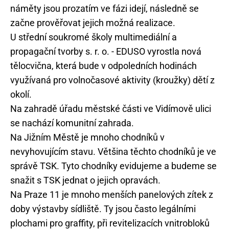
náměty jsou prozatím ve fázi idejí, následně se
začne prověřovat jejich možná realizace.
U střední soukromé školy multimediální a
propagační tvorby s. r. o. - EDUSO vyrostla nová
tělocvična, která bude v odpoledních hodinách
využívaná pro volnočasové aktivity (kroužky) dětí z
okolí.
Na zahradě úřadu městské části ve Vidímově ulici
se nachází komunitní zahrada.
Na Jižním Městě je mnoho chodníků v
nevyhovujícím stavu. Většina těchto chodníků je ve
správě TSK. Tyto chodníky evidujeme a budeme se
snažit s TSK jednat o jejich opravách.
Na Praze 11 je mnoho menších panelových zítek z
doby výstavby sídliště. Ty jsou často legálními
plochami pro graffity, při revitelizacích vnitrobloků