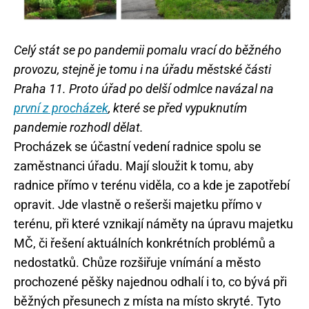
Celý stát se po pandemii pomalu vrací do běžného
provozu, stejně je tomu i na úřadu městské části
Praha 11. Proto úřad po delší odmlce navázal na
první z procházek
, které se před vypuknutím
pandemie rozhodl dělat.
Procházek se účastní vedení radnice spolu se
zaměstnanci úřadu. Mají sloužit k tomu, aby
radnice přímo v terénu viděla, co a kde je zapotřebí
opravit. Jde vlastně o rešerši majetku přímo v
terénu, při které vznikají náměty na úpravu majetku
MČ, či řešení aktuálních konkrétních problémů a
nedostatků. Chůze rozšiřuje vnímání a město
prochozené pěšky najednou odhalí i to, co bývá při
běžných přesunech z místa na místo skryté. Tyto