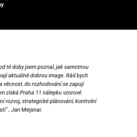
ny
a od té doby jsem poznal, jak samotnou
emají aktuálně dobrou image. Rád bych
t a věcnost, do rozhodování se zapojí
em získá Praha 11 nálepku vzorové
 rozvoj, strategické plánování, kontrolní
sti”
, Jan Mejsnar.