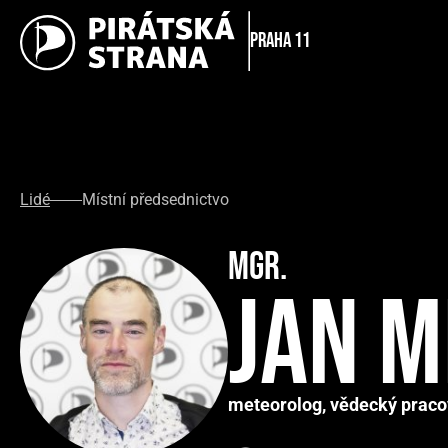
Praha 11
Lidé
Místní předsednictvo
Mgr.
Jan M
meteorolog, vědecký praco