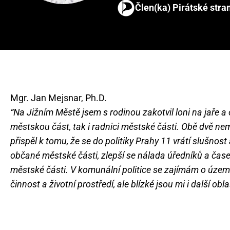
Člen(ka) Pirátské stra
Mgr. Jan Mejsnar, Ph.D.
“Na Jižním Městě jsem s rodinou zakotvil loni na jaře 
městskou část, tak i radnici městské části. Obě dvě n
přispěl k tomu, že se do politiky Prahy 11 vrátí slušnos
občané městské části, zlepší se nálada úředníků a čas
městské části. V komunální politice se zajímám o územní
činnost a životní prostředí, ale blízké jsou mi i další obla