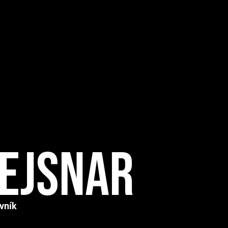
ejsnar
vník