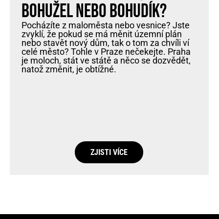
bohužel nebo bohudík?
Pocházíte z maloměsta nebo vesnice? Jste
zvyklí, že pokud se má měnit územní plán
nebo stavět nový dům, tak o tom za chvíli ví
celé město? Tohle v Praze nečekejte. Praha
je moloch, stát ve státě a něco se dozvědět,
natož změnit, je obtížné.
ZJISTI VÍCE