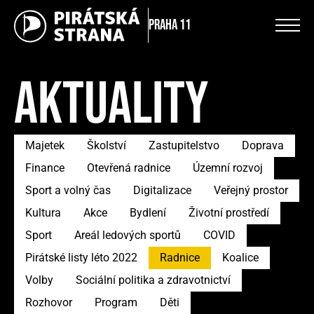
Praha 11
AKTUALITY
Majetek
Školství
Zastupitelstvo
Doprava
Finance
Otevřená radnice
Územní rozvoj
Sport a volný čas
Digitalizace
Veřejný prostor
Kultura
Akce
Bydlení
Životní prostředí
Sport
Areál ledových sportů
COVID
Pirátské listy léto 2022
Radnice
Koalice
Volby
Sociální politika a zdravotnictví
Rozhovor
Program
Děti